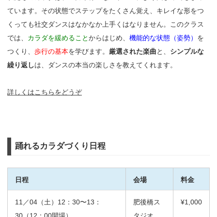
ています。その状態でステップをたくさん覚え、キレイな形をつ
くっても社交ダンスはなかなか上手くはなりません。このクラス
では、
カラダを緩めること
からはじめ、
機能的な状態（姿勢）
を
つくり、
歩行の基本
を学びます。
厳選された楽曲
と、
シンプルな
繰り返し
は、ダンスの本当の楽しさを教えてくれます。
詳しくはこちらをどうぞ
踊れるカラダづくり日程
日程
会場
料金
11／04（土）12：30〜13：
肥後橋ス
¥1,000
30（12：00開場）
タジオ