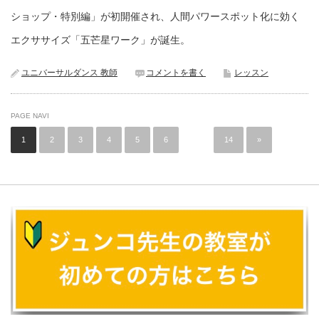
ショップ・特別編」が初開催され、人間パワースポット化に効く
エクササイズ「五芒星ワーク」が誕生。
ユニバーサルダンス 教師
コメントを書く
レッスン
PAGE NAVI
1
2
3
4
5
6
…
14
»