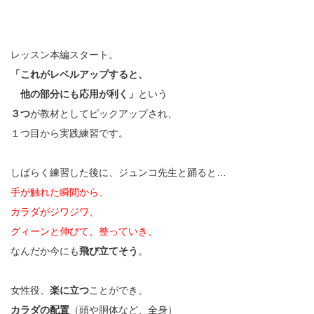
レッスン本編スタート。
「これがレベルアップすると、
他の部分にも応用が利く」
という
３つ
が教材としてピックアップされ、
１つ目から実践練習です。
しばらく練習した後に、ジュンコ先生と踊ると…
手が触れた瞬間から、
カラダがジワジワ、
グィーンと伸びて、整っていき、
なんだか今にも
飛び立てそう
。
女性役、
楽に立つ
ことができ、
カラダの配置
（頭や胴体など、全身）