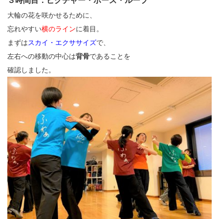
３時間目：ピクチャー・ポーズ・ループ
大輪の花を咲かせるために、
忘れやすい
横のライン
に着目。
まずは
スカイ・エクササイズ
で、
左右への移動の中心は
背骨
であることを
確認しました。