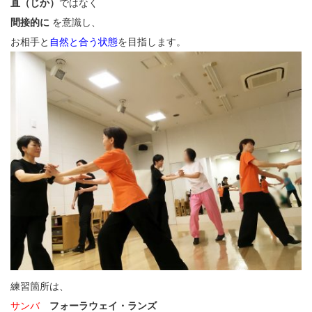
直（じか）
ではなく
間接的に
を意識し、
お相手と
自然と合う状態
を目指します。
練習箇所は、
サンバ
フォーラウェイ・ランズ