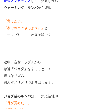
距骨メンテナンス
など、交えながら
ウォーキング・ルンバ
から練習。
「覚えたい」
「家で練習できるように」
と、
ステップも、しっかり確認です。
途中、音響トラブルから、
急遽
「ジョグ」
をすることに！
軽快なリズム、
思わずノリノリで走り出します。
ジョグ後のルンバ
は、一気に活性UP！
「目が覚めた！」