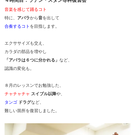
４時間目：ラテン・スタン専科復習会
音楽を感じて踊るコト
特に、
アバラ
から
音
を出して
合奏するコト
を目指します。
エクササイズも交え、
カラダの部品を増やし
「アバラは６つに分かれる」
など、
認識の変化も。
８月のレッスンでお勉強した、
チャチャチャ
スイブル以降
や、
タンゴ
ドラグ
など、
難しい箇所を復習しました。