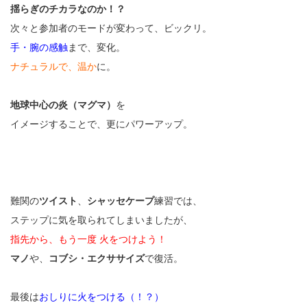
揺らぎのチカラなのか！？
次々と参加者のモードが変わって、ビックリ。
手・腕の感触
まで、変化。
ナチュラルで、温か
に。
地球中心の炎（マグマ）
を
イメージすることで、更にパワーアップ。
難関の
ツイスト
、
シャッセケープ
練習では、
ステップに気を取られてしまいましたが、
指先から、もう一度 火をつけよう！
マノ
や、
コブシ・エクササイズ
で復活。
最後は
おしりに火をつける（！？）