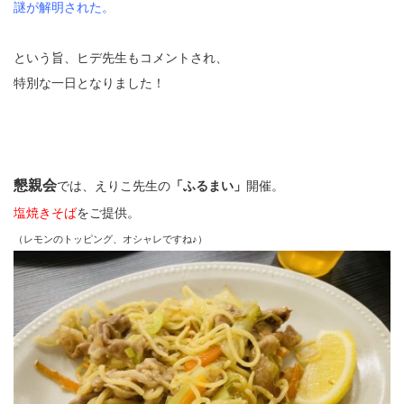
謎が解明された。
という旨、ヒデ先生もコメントされ、
特別な一日となりました！
懇親会
では、えりこ先生の
「ふるまい」
開催。
塩焼きそば
をご提供。
（レモンのトッピング、オシャレですね♪）