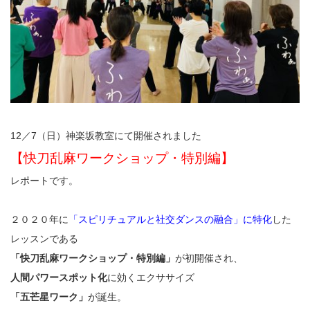
12／7（日）神楽坂教室にて開催されました
【快刀乱麻ワークショップ・特別編】
レポートです。
２０２０年に
「スピリチュアルと社交ダンスの融合」に特化
した
レッスンである
「快刀乱麻ワークショップ・特別編」
が初開催され、
人間パワースポット化
に効くエクササイズ
「五芒星ワーク」
が誕生。