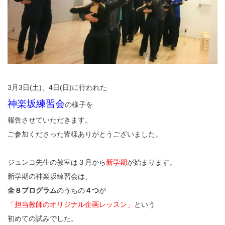
3月3日(土)、4日(日)に行われた
神楽坂練習会
の様子を
報告させていただきます。
ご参加くださった皆様ありがとうございました。
ジュンコ先生の教室は３月から
新学期
が始まります。
新学期の神楽坂練習会は、
全８プログラム
のうちの
４つ
が
「担当教師のオリジナル企画レッスン」
という
初めての試みでした。