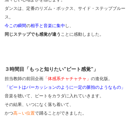
ダンスは、定番のリズム・ボックス、サイド・ステップブルー
ス。
今この瞬間
の
相手と音楽に集中
し、
同じステップでも感覚が違う
ことに感動しました。
３時間目「もっと知りたい”ビート感覚”」
担当教師の前回企画
「体感系チャチャチャ」
の進化版。
「ビートはパーカッションのように一定の脈拍のようなもの」
音楽を聴いて、ビートをカラダに入れていきます。
その結果、いつになく落ち着いて、
かつ
高～い位置
で踊ることができました。